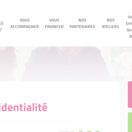
Accé
Ac
VOUS
VOUS
NOS
VOUS
VOUS
NOS
NOS
NOS ATELIERS
Entre
ES
Ent
OMPAGNER
FINANCER
PARTENAIRES
ACCOMPAGNER
FINANCER
PARTENAIRES
ATELIERS
Quart
?
Qu
BPI
B
identialité