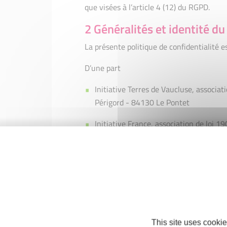
que visées à l’article 4 (12) du RGPD.
2 Généralités et identité d
La présente politique de confidentialité es
D’une part
Initiative Terres de Vaucluse, associat
Périgord - 84130 Le Pontet
Initiative France, association de loi 19
rue des Francs Bourgeois 75181 Paris
Agissant conjointement en qualité de co-
D’autre part
Toute personne se connectant au Site, c
3 Finalités du traitement et
This site uses cookie