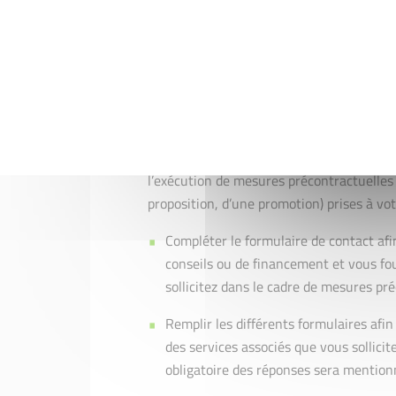
Initiative Terres de Vaucluse collecte un
finalités explicites et déterminées ci-dess
Sur la base légale du consentement
S’abonner aux newsletters et lettres d
Sur la base légale de l’exécution d’un co
l’exécution de mesures précontractuelles (
proposition, d’une promotion) prises à v
Compléter le formulaire de contact afi
conseils ou de financement et vous fou
sollicitez dans le cadre de mesures pré
Remplir les différents formulaires afin
des services associés que vous sollicite
obligatoire des réponses sera mention