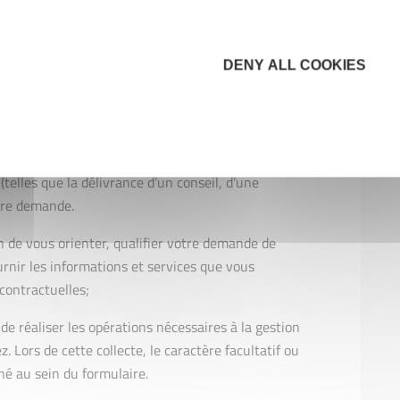
iquement les Données nécessaires pour les
ous :
DENY ALL COOKIES
’information;
ntrat que vous avez conclu avec nous ou à
telles que la délivrance d’un conseil, d’une
otre demande.
n de vous orienter, qualifier votre demande de
rnir les informations et services que vous
contractuelles;
 de réaliser les opérations nécessaires à la gestion
z. Lors de cette collecte, le caractère facultatif ou
né au sein du formulaire.