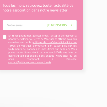
Tous les mois, retrouvez toute l’actualité de
notre association dans notre newsletter !
Votre Email
JE M’INSCRIS
En renseignant mon adresse email, j’accepte de recevoir la
newsletter d'Initiative Terres de Vaucluse et affirme avoir pris
connaissance de la
politique de confidentialité d’Initiative
Terres de Vaucluse
permettant d’en savoir plus sur les
traitements de données et mes droits sur celles-ci. Vous
pouvez-vous désinscrire à tout moment à l’aide des liens de
désinscription disponibles dans chaque Newsletter ou en
nous contactant à l’adresse
contact@initiativeterresdevaucluse.fr