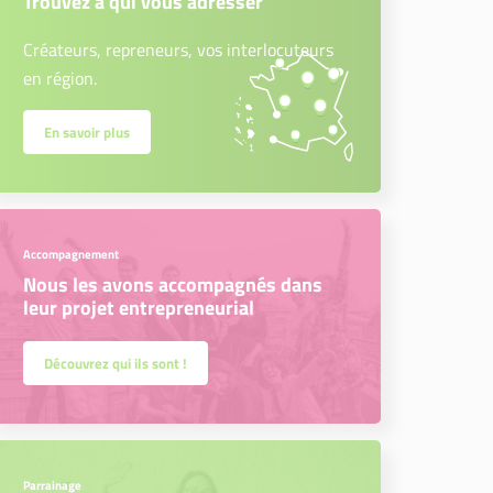
Trouvez à qui vous adresser
Créateurs, repreneurs, vos interlocuteurs
en région.
En savoir plus
Accompagnement
Nous les avons accompagnés dans
leur projet entrepreneurial
Découvrez qui ils sont !
Parrainage