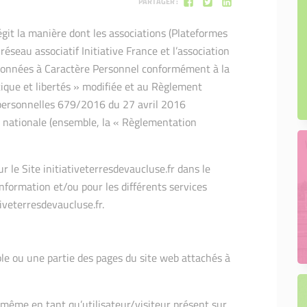
PARTAGER :
égit la manière dont les associations (Plateformes
éseau associatif Initiative France et l’association
s Données à Caractère Personnel conformément à la
ique et libertés » modifiée et au Règlement
personnelles 679/2016 du 27 avril 2016
n nationale (ensemble, la « Règlementation
 le Site initiativeterresdevaucluse.fr dans le
nformation et/ou pour les différents services
iveterresdevaucluse.fr.
mble ou une partie des pages du site web attachés à
-même en tant qu’utilisateur/visiteur présent sur