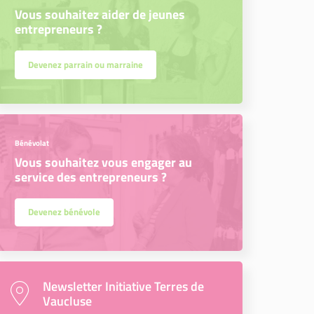
Vous souhaitez aider de jeunes
entrepreneurs ?
Devenez parrain ou marraine
Bénévolat
Vous souhaitez vous engager au
service des entrepreneurs ?
Devenez bénévole
Newsletter Initiative Terres de
Vaucluse