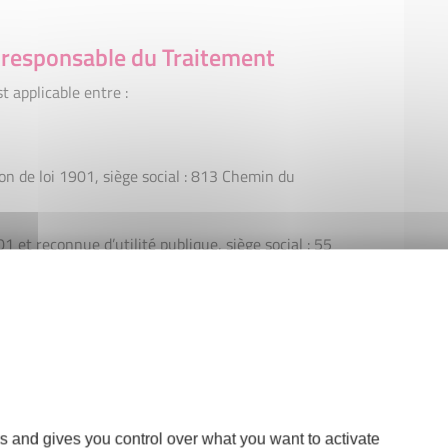
u responsable du Traitement
t applicable entre :
ion de loi 1901, siège social : 813 Chemin du
01 et reconnue d’utilité publique, siège social : 55
 Cedex 04
responsables de traitement.
i-après « l’utilisateur ».
 bases légales
s and gives you control over what you want to activate