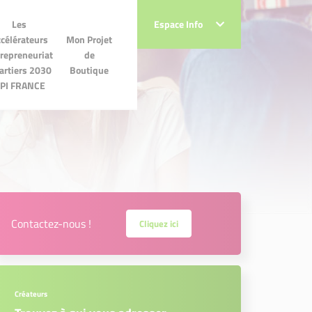
Les
Les
Espace Info
Espace Info
lérateurs
célérateurs
Mon Projet
Mon Projet de
preneuriat
repreneuriat
de
Boutique
iers 2030
artiers 2030
Boutique
 FRANCE
PI FRANCE
Contactez-nous !
Cliquez ici
Créateurs