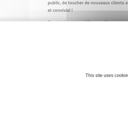
public, de toucher de nouveaux clients e
et convivial !
Dossier à envoyer à Florence Domergue a
:
florence.domergue@initiativeterresdev
Pour en savoir plus rendez vous sur :
ht
This site uses cookie
À TÉLÉCHARGER
Dossier d'inscription