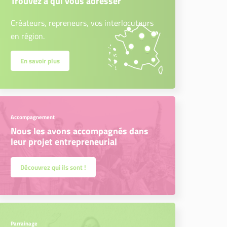
Trouvez à qui vous adresser
Créateurs, repreneurs, vos interlocuteurs
en région.
En savoir plus
Accompagnement
Nous les avons accompagnés dans
leur projet entrepreneurial
Découvrez qui ils sont !
Parrainage