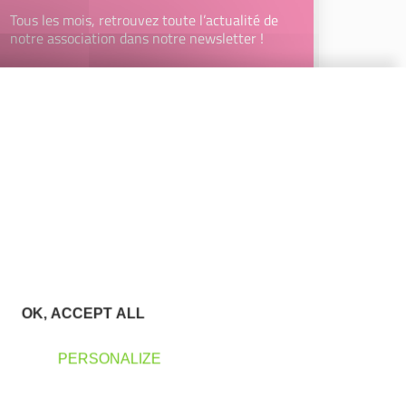
Tous les mois, retrouvez toute l’actualité de
notre association dans notre newsletter !
Votre Email
JE M’INSCRIS
En renseignant mon adresse email, j’accepte de recevoir la
newsletter d'Initiative Terres de Vaucluse et affirme avoir pris
connaissance de la
politique de confidentialité d’Initiative
Terres de Vaucluse
permettant d’en savoir plus sur les
traitements de données et mes droits sur celles-ci. Vous
pouvez-vous désinscrire à tout moment à l’aide des liens de
désinscription disponibles dans chaque Newsletter ou en
nous contactant à l’adresse
contact@initiativeterresdevaucluse.fr
OK, ACCEPT ALL
PERSONALIZE