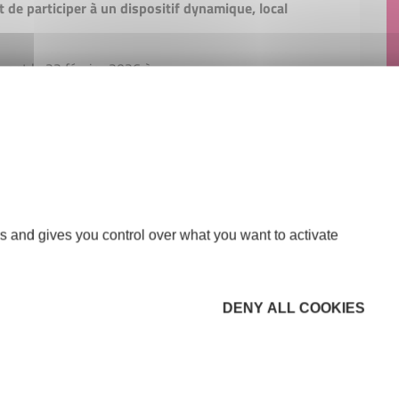
t de participer à un dispositif dynamique, local
vant le 22 février 2026 à
aucluse.fr
tps://sud.monprojetdeboutique.com/
s and gives you control over what you want to activate
DENY ALL COOKIES