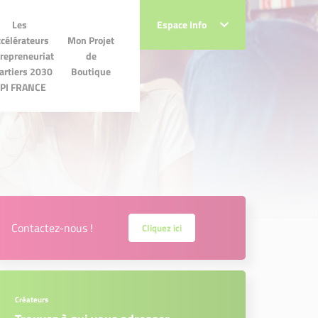
Les
Les
Espace Info
Espace Info
lérateurs
célérateurs
Mon Projet
Mon Projet de
preneuriat
repreneuriat
de
Boutique
iers 2030
artiers 2030
Boutique
 FRANCE
PI FRANCE
Contactez-nous !
Cliquez ici
Créateurs