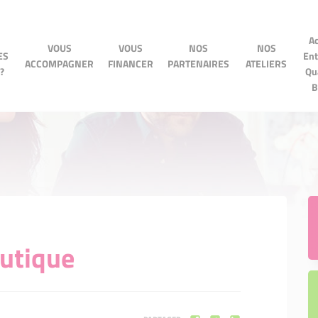
Accé
Ac
VOUS
VOUS
NOS
VOUS
VOUS
NOS
NOS
NOS ATELIERS
Entre
ES
Ent
OMPAGNER
FINANCER
PARTENAIRES
ACCOMPAGNER
FINANCER
PARTENAIRES
ATELIERS
Quart
?
Qu
BPI
B
utique