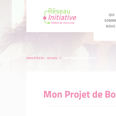
QUI
QUI SOMMES
SOMM
NOUS ?
ACC
NOUS 
VOUS ÊTES ICI :
ACCUEIL
MON PROJET DE BOUTIQUE
Mon Projet de Bo