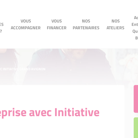
Accé
Ac
VOUS
VOUS
NOS
VOUS
VOUS
NOS
NOS
NOS ATELIERS
Entre
ES
Ent
OMPAGNER
FINANCER
PARTENAIRES
ACCOMPAGNER
FINANCER
PARTENAIRES
ATELIERS
Quart
?
Qu
BPI
B
EC INITIATIVE GRAND AVIGNON
prise avec Initiative