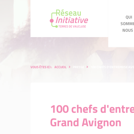
QUI
QUI SOMMES
SOMM
NOUS ?
ACC
NOUS 
VOUS ÊTES ICI :
ACCUEIL
PRESSE
100 CHEFS D'ENTREPRISE AV
100 chefs d'entre
Grand Avignon