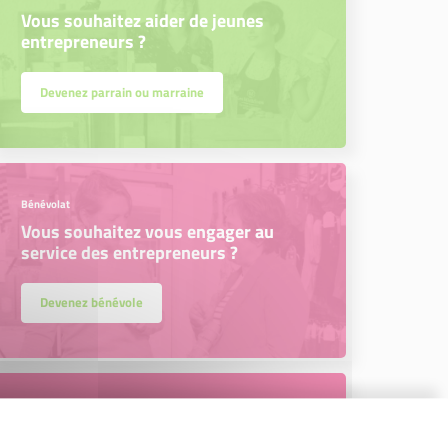
Vous souhaitez aider de jeunes
entrepreneurs ?
Devenez parrain ou marraine
Bénévolat
Vous souhaitez vous engager au
service des entrepreneurs ?
Devenez bénévole
Newsletter Initiative Terres de
Vaucluse