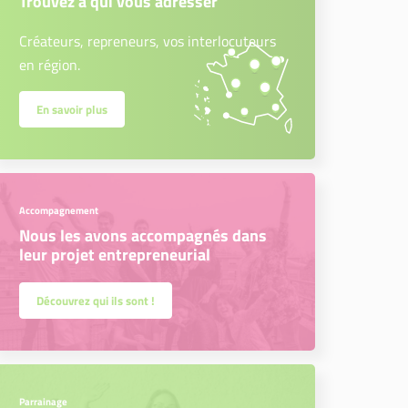
Trouvez à qui vous adresser
Créateurs, repreneurs, vos interlocuteurs
en région.
En savoir plus
Accompagnement
Nous les avons accompagnés dans
leur projet entrepreneurial
Découvrez qui ils sont !
Parrainage