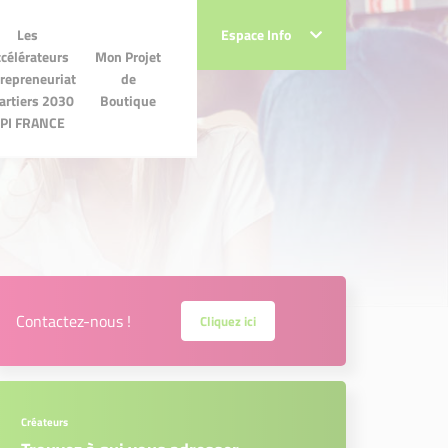
Les
Les
Espace Info
Espace Info
lérateurs
célérateurs
Mon Projet
Mon Projet de
preneuriat
repreneuriat
de
Boutique
iers 2030
artiers 2030
Boutique
 FRANCE
PI FRANCE
Contactez-nous !
Cliquez ici
Créateurs